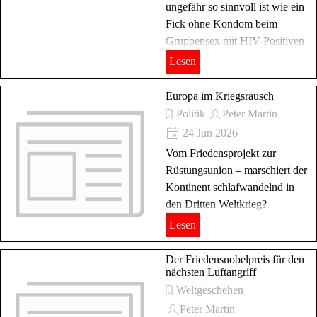
ungefähr so sinnvoll ist wie ein
Fick ohne Kondom beim
Gruppensex mit HIV-Positiven
Lesen
Europa im Kriegsrausch
Politik
Peter Martin
24 Jun 2026
Vom Friedensprojekt zur
Rüstungsunion – marschiert der
Kontinent schlafwandelnd in
den Dritten Weltkrieg?
Lesen
Der Friedensnobelpreis für den
nächsten Luftangriff
Weltgeschehen
Peter Martin