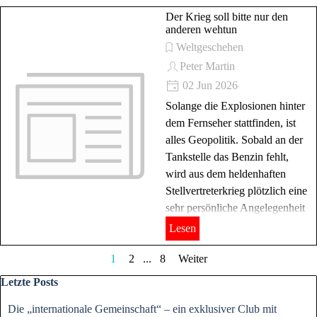
Der Krieg soll bitte nur den
anderen wehtun
Weltgeschehen
Peter Martin
02 Jun 2026
Solange die Explosionen hinter
dem Fernseher stattfinden, ist
alles Geopolitik. Sobald an der
Tankstelle das Benzin fehlt,
wird aus dem heldenhaften
Stellvertreterkrieg plötzlich eine
sehr persönliche Angelegenheit
Lesen
Aktuelle Seite:
1
Gehen Sie zu Seite:
2
...
Gehen Sie zu Seite:
8
Weiter
Block überspringen Letzte Posts
Letzte Posts
Die „internationale Gemeinschaft“ – ein exklusiver Club mit