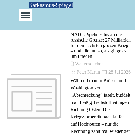
Direkt zum Seiteninhalt
Sarkasmus-Spiegel
Menü überspringen
NATO-Pipelines bis an die
russische Grenze: 27 Milliarden
für den nächsten großen Krieg
– und alle tun so, als ginge es
um Frieden
Weltgeschehen
Peter Martin
28 Jul 2026
Während man in Brüssel und
Washington von
„Abschreckung“ faselt, buddelt
man fleißig Treibstoffleitungen
Richtung Osten. Die
Kriegsvorbereitungen laufen
auf Hochtouren – nur die
Rechnung zahlt mal wieder der