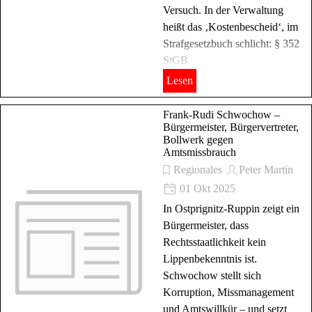
Versuch. In der Verwaltung
heißt das ‚Kostenbescheid‘, im
Strafgesetzbuch schlicht: § 352
StGB
Lesen
Frank-Rudi Schwochow –
Bürgermeister, Bürgervertreter,
Bollwerk gegen
Amtsmissbrauch
Regionales
Peter Martin
01 Okt 2025
In Ostprignitz-Ruppin zeigt ein
Bürgermeister, dass
Rechtsstaatlichkeit kein
Lippenbekenntnis ist.
Schwochow stellt sich
Korruption, Missmanagement
und Amtswillkür – und setzt