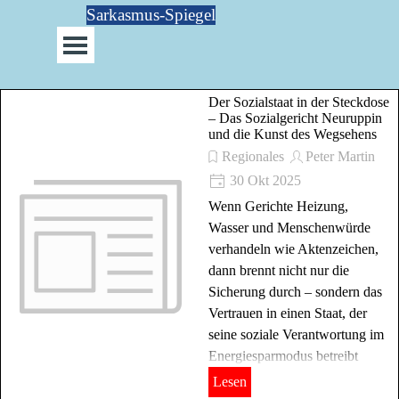
Direkt zum Seiteninhalt
Sarkasmus-Spiegel
Menü überspringen
Der Sozialstaat in der Steckdose
– Das Sozialgericht Neuruppin
und die Kunst des Wegsehens
Regionales
Peter Martin
30 Okt 2025
Wenn Gerichte Heizung,
Wasser und Menschenwürde
verhandeln wie Aktenzeichen,
dann brennt nicht nur die
Sicherung durch – sondern das
Vertrauen in einen Staat, der
seine soziale Verantwortung im
Energiesparmodus betreibt
Lesen