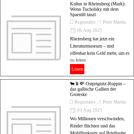
Kultur in Rheinsberg (Mark):
Wenn Tucholsky mit dem
Sparstift tanzt
Regionales
Peter Martin
06 Aug 2025
Rheinsberg hat jetzt ein
Literaturmuseum – und
offenbar kein Geld mehr, um es
zu leiten
Lesen
🐄📵💸 Ostprignitz-Ruppin –
das gallische Gallien der
Groteske
Regionales
Peter Martin
03 Aug 2025
Wo Millionen verschwinden,
Rinder flüchten und das
Mobilfunknetz auf Brieftaube