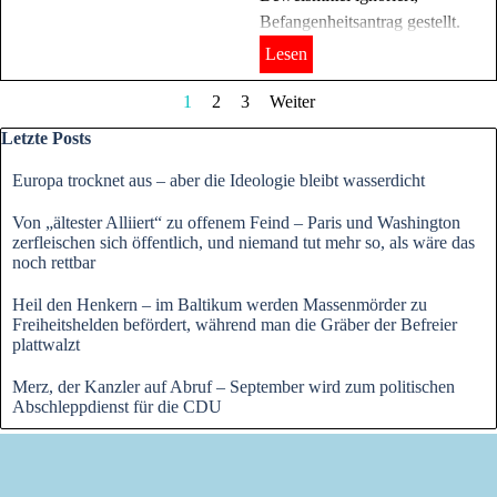
Befangenheitsantrag gestellt.
Lesen
Aktuelle Seite:
1
Gehen Sie zu Seite:
2
Gehen Sie zu Seite:
3
Weiter
Block überspringen Letzte Posts
Letzte Posts
Europa trocknet aus – aber die Ideologie bleibt wasserdicht
Von „ältester Alliiert“ zu offenem Feind – Paris und Washington
zerfleischen sich öffentlich, und niemand tut mehr so, als wäre das
noch rettbar
Heil den Henkern – im Baltikum werden Massenmörder zu
Freiheitshelden befördert, während man die Gräber der Befreier
plattwalzt
Merz, der Kanzler auf Abruf – September wird zum politischen
Abschleppdienst für die CDU