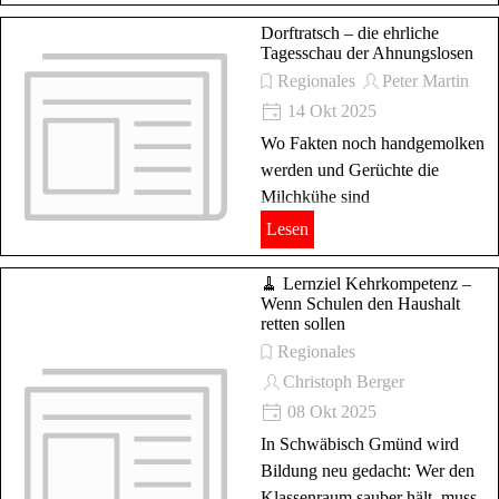
Dorftratsch – die ehrliche
Tagesschau der Ahnungslosen
Regionales
Peter Martin
14 Okt 2025
Wo Fakten noch handgemolken
werden und Gerüchte die
Milchkühe sind
Lesen
🧹 Lernziel Kehrkompetenz –
Wenn Schulen den Haushalt
retten sollen
Regionales
Christoph Berger
08 Okt 2025
In Schwäbisch Gmünd wird
Bildung neu gedacht: Wer den
Klassenraum sauber hält, muss