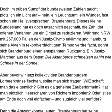
Doch im trüben Sumpf der bundesweiten Zahlen taucht
plötzlich ein Licht auf – nein, ein Leuchtturm, ein Wunder, fast
schon ein Heilsversprechen: Brandenburg. Dieses kleine
Bundesland hat es doch tatsächlich geschafft, die Zahl der
offenen Verfahren um ein Drittel zu reduzieren. Während NRW
mit 267.000 Fällen den Justiz-Olymp erklimmt und Hamburg
seine Akten in rekordverdächtigem Tempo verdreifacht, gönnt
sich Brandenburg einen entspannten Rückgang. Ein Justiz-
Märchen aus dem Osten:
Die Aktenberge schmelzen dahin wie
Schnee in der Sonne.
Aber bevor wir jetzt kollektiv den Brandenburgern
Lorbeerkränze flechten, sollte man sich fragen: WIE schafft
man das eigentlich? Gibt es da geheime Zauberformeln? Hat
man plötzlich Heerscharen von Richtern importiert? Oder ist es
am Ende doch viel einfacher – und zugleich viel perfider?
Denn die Antwort könnte lauten: Brandenburg hat seine