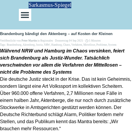
Direkt zum Seiteninhalt
Sarkasmus-Spiegel
Menü überspringen
Brandenburg bändigt den Aktenberg – auf Kosten der Kleinen
Veröffentlicht von
Peter Martin
in
Regionales
· Donnerstag 04 Sep 2025 ·
5 Minuten
Tags:
Brandenburg
,
Aktenberg
,
Justiz
,
NRW
,
Hamburg
,
Chaos
,
Verfahren
,
Mittellose
,
Probleme
,
System
Während NRW und Hamburg im Chaos versinken, feiert
sich Brandenburg als Justiz-Wunder. Tatsächlich
verschwinden vor allem die Verfahren der Mittellosen –
nicht die Probleme des Systems
Die deutsche Justiz steckt in der Krise. Das ist kein Geheimnis,
sondern längst eine Art Volkssport im kollektiven Scheitern.
Über 960.000 offene Verfahren, 2,7 Millionen neue Fälle in
einem halben Jahr, Aktenberge, die nur noch durch zusätzliche
Stockwerke in Amtsgerichten gestützt werden können. Der
Deutsche Richterbund schlägt Alarm, Politiker fordern mehr
Stellen, und das Publikum kennt das Mantra bereits: „Wir
brauchen mehr Ressourcen.“