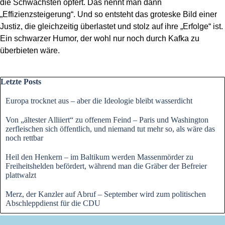
die Schwächsten opfert. Das nennt man dann
„Effizienzsteigerung“. Und so entsteht das groteske Bild einer
Justiz, die gleichzeitig überlastet und stolz auf ihre „Erfolge“ ist.
Ein schwarzer Humor, der wohl nur noch durch Kafka zu
überbieten wäre.
Block überspringen Letzte Posts
Letzte Posts
Europa trocknet aus – aber die Ideologie bleibt wasserdicht
Von „ältester Alliiert“ zu offenem Feind – Paris und Washington
zerfleischen sich öffentlich, und niemand tut mehr so, als wäre das
noch rettbar
Heil den Henkern – im Baltikum werden Massenmörder zu
Freiheitshelden befördert, während man die Gräber der Befreier
plattwalzt
Merz, der Kanzler auf Abruf – September wird zum politischen
Abschleppdienst für die CDU