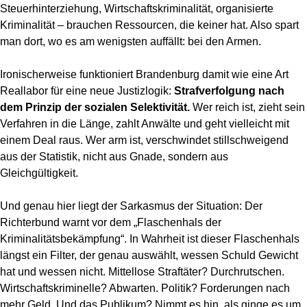
Steuerhinterziehung, Wirtschaftskriminalität, organisierte
Kriminalität – brauchen Ressourcen, die keiner hat. Also spart
man dort, wo es am wenigsten auffällt: bei den Armen.
Ironischerweise funktioniert Brandenburg damit wie eine Art
Reallabor für eine neue Justizlogik:
Strafverfolgung nach
dem Prinzip der sozialen Selektivität.
Wer reich ist, zieht sein
Verfahren in die Länge, zahlt Anwälte und geht vielleicht mit
einem Deal raus. Wer arm ist, verschwindet stillschweigend
aus der Statistik, nicht aus Gnade, sondern aus
Gleichgültigkeit.
Und genau hier liegt der Sarkasmus der Situation: Der
Richterbund warnt vor dem „Flaschenhals der
Kriminalitätsbekämpfung“. In Wahrheit ist dieser Flaschenhals
längst ein Filter, der genau auswählt, wessen Schuld Gewicht
hat und wessen nicht. Mittellose Straftäter? Durchrutschen.
Wirtschaftskriminelle? Abwarten. Politik? Forderungen nach
mehr Geld. Und das Publikum? Nimmt es hin, als ginge es um