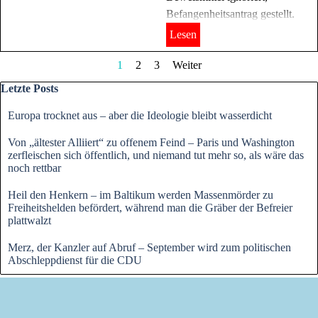
Befangenheitsantrag gestellt.
Lesen
Aktuelle Seite:
1
Gehen Sie zu Seite:
2
Gehen Sie zu Seite:
3
Weiter
Block überspringen Letzte Posts
Letzte Posts
Europa trocknet aus – aber die Ideologie bleibt wasserdicht
Von „ältester Alliiert“ zu offenem Feind – Paris und Washington
zerfleischen sich öffentlich, und niemand tut mehr so, als wäre das
noch rettbar
Heil den Henkern – im Baltikum werden Massenmörder zu
Freiheitshelden befördert, während man die Gräber der Befreier
plattwalzt
Merz, der Kanzler auf Abruf – September wird zum politischen
Abschleppdienst für die CDU