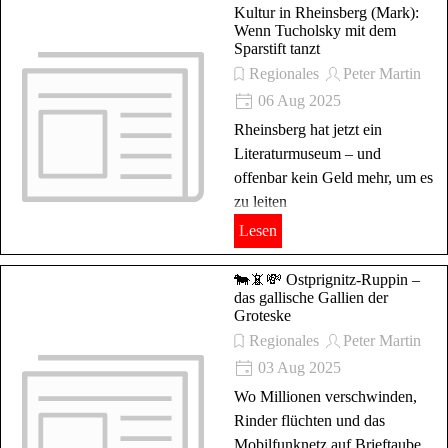
Kultur in Rheinsberg (Mark):
Wenn Tucholsky mit dem
Sparstift tanzt
Regionales
Peter Martin
06 Aug 2025
Rheinsberg hat jetzt ein
Literaturmuseum – und
offenbar kein Geld mehr, um es
zu leiten
Lesen
🐄📵💸 Ostprignitz-Ruppin –
das gallische Gallien der
Groteske
Regionales
Peter Martin
03 Aug 2025
Wo Millionen verschwinden,
Rinder flüchten und das
Mobilfunknetz auf Brieftaube