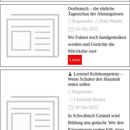
Dorftratsch – die ehrliche
Tagesschau der Ahnungslosen
Regionales
Peter Martin
14 Okt 2025
Wo Fakten noch handgemolken
werden und Gerüchte die
Milchkühe sind
Lesen
🧹 Lernziel Kehrkompetenz –
Wenn Schulen den Haushalt
retten sollen
Regionales
Christoph Berger
08 Okt 2025
In Schwäbisch Gmünd wird
Bildung neu gedacht: Wer den
Klassenraum sauber hält, muss