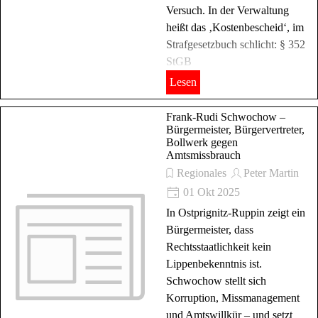
Versuch. In der Verwaltung
heißt das ‚Kostenbescheid‘, im
Strafgesetzbuch schlicht: § 352
StGB
Lesen
Frank-Rudi Schwochow –
Bürgermeister, Bürgervertreter,
Bollwerk gegen
Amtsmissbrauch
Regionales
Peter Martin
01 Okt 2025
In Ostprignitz-Ruppin zeigt ein
Bürgermeister, dass
Rechtsstaatlichkeit kein
Lippenbekenntnis ist.
Schwochow stellt sich
Korruption, Missmanagement
und Amtswillkür – und setzt