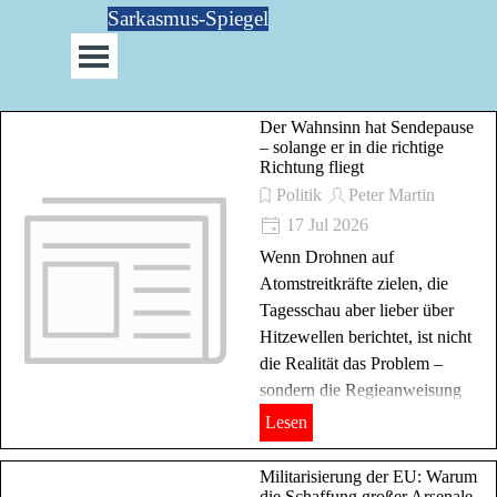
Direkt zum Seiteninhalt
Sarkasmus-Spiegel
Menü überspringen
Der Wahnsinn hat Sendepause
– solange er in die richtige
Richtung fliegt
Politik
Peter Martin
17 Jul 2026
Wenn Drohnen auf
Atomstreitkräfte zielen, die
Tagesschau aber lieber über
Hitzewellen berichtet, ist nicht
die Realität das Problem –
sondern die Regieanweisung
Lesen
Militarisierung der EU: Warum
die Schaffung großer Arsenale