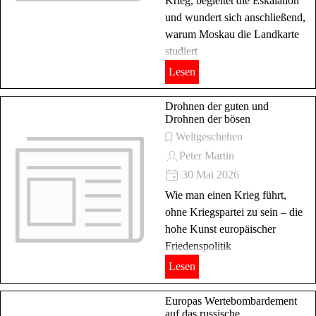
Krieg, begleitet die Eskalation
und wundert sich anschließend,
warum Moskau die Landkarte
studiert
Lesen
Drohnen der guten und
Drohnen der bösen
Weltgeschehen
Peter Martin
30 Mai 2026
Wie man einen Krieg führt,
ohne Kriegspartei zu sein – die
hohe Kunst europäischer
Friedenspolitik
Lesen
Europas Wertebombardement
auf das russische