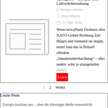
Luftverkehrsordnung
Weltgeschehen
Peter Martin
31 Mär 2026
Wenn bewaffnete Drohnen über
NATO-Gebiet Richtung Ziel
fliegen und niemand sie stoppt,
nennt man das in Brüssel
offenbar
„Situationsbeobachtung“ – alles
andere wäre ja unangenehm
ehrlich
Lesen
Aktuelle Seite:
1
Gehen Sie zu Seite:
2
Weiter
Block überspringen Letzte Posts
Letzte Posts
Europa trocknet aus – aber die Ideologie bleibt wasserdicht