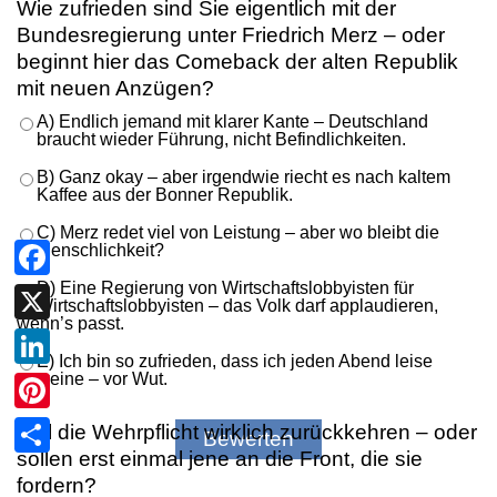
Wie zufrieden sind Sie eigentlich mit der
Bundesregierung unter Friedrich Merz – oder
beginnt hier das Comeback der alten Republik
mit neuen Anzügen?
A) Endlich jemand mit klarer Kante – Deutschland
braucht wieder Führung, nicht Befindlichkeiten.
B) Ganz okay – aber irgendwie riecht es nach kaltem
Kaffee aus der Bonner Republik.
C) Merz redet viel von Leistung – aber wo bleibt die
Menschlichkeit?
D) Eine Regierung von Wirtschaftslobbyisten für
Facebook
Wirtschaftslobbyisten – das Volk darf applaudieren,
wenn’s passt.
X
E) Ich bin so zufrieden, dass ich jeden Abend leise
weine – vor Wut.
LinkedIn
Pinterest
Soll die Wehrpflicht wirklich zurückkehren – oder
sollen erst einmal jene an die Front, die sie
Teilen
fordern?