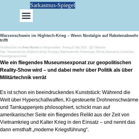
Direkt zum Seiteninhalt
Sarkasmus-Spiegel
Menü überspringen
Warzenschwein im Hightech-Krieg – Wenn Nostalgie auf Raketenabwehr
trifft
Veröffentlicht von
Peter Martin
in
Weltgeschehen
· Freitag 01 Mai 2026 ·
3 Minuten
Tags:
Warzenschwein
,
Hightech
,
Krieg
,
Nostalgie
,
Raketenabwehr
,
Technologie
,
Militär
,
Innovation
,
Geschichte
,
Verteidigungssysteme
Wie ein fliegendes Museumsexponat zur geopolitischen
Reality-Show wird – und dabei mehr über Politik als über
Militärtechnik verrät
Es ist schon ein beeindruckendes Kunststück: Während die
Welt über Hyperschallwaffen, KI-gesteuerte Drohnenschwärme
und Tarnkappenjets philosophiert, schickt man auf
amerikanischer Seite ein fliegendes Relikt aus der Zeit von
Vietnamkrieg und Kalter Krieg in den Einsatz – und nennt das
dann ernsthaft „moderne Kriegsführung“.