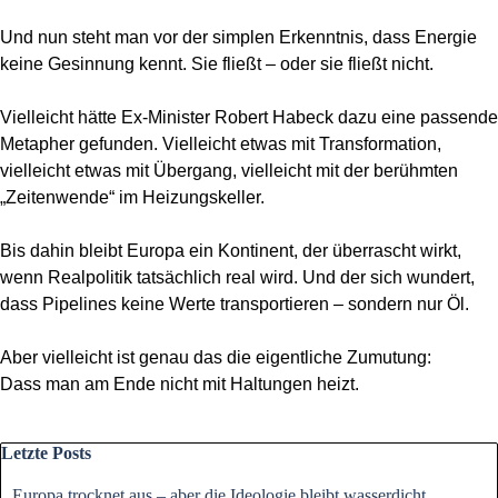
Und nun steht man vor der simplen Erkenntnis, dass Energie
keine Gesinnung kennt. Sie fließt – oder sie fließt nicht.
Vielleicht hätte Ex-Minister Robert Habeck dazu eine passende
Metapher gefunden. Vielleicht etwas mit Transformation,
vielleicht etwas mit Übergang, vielleicht mit der berühmten
„Zeitenwende“ im Heizungskeller.
Bis dahin bleibt Europa ein Kontinent, der überrascht wirkt,
wenn Realpolitik tatsächlich real wird. Und der sich wundert,
dass Pipelines keine Werte transportieren – sondern nur Öl.
Aber vielleicht ist genau das die eigentliche Zumutung:
Dass man am Ende nicht mit Haltungen heizt.
Block überspringen Letzte Posts
Letzte Posts
Europa trocknet aus – aber die Ideologie bleibt wasserdicht