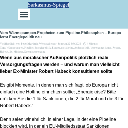
Direkt zum Seiteninhalt
Sarkasmus-Spiegel
Menü überspringen
Vom Wärmepumpen-Propheten zum Pipeline-Philosophen – Europa
lernt Energiepolitik neu
Veröffentlicht von
Peter Martin
in
Weltgeschehen
· Sonntag 22 Feb 2026 ·
4 Minuten
Tags:
Wärmepumpen
,
Pipeline
,
Energiepolitik
,
Europa
,
moralische
,
Außenpolitik
,
Versorgungsfragen
,
Robert
,
Habeck
,
Ex
,
Minister
,
Energieversorgung
Wenn aus moralischer Außenpolitik plötzlich reale
Versorgungsfragen werden – und warum man vielleicht
lieber Ex-Minister Robert Habeck konsultieren sollte
Es gibt Momente, in denen man sich fragt, ob Europa nicht
einfach eine Hotline einrichten sollte: „Energiekrise? Bitte
drücken Sie die 1 für Sanktionen, die 2 für Moral und die 3 für
Robert Habeck.“
Denn seien wir ehrlich: In einer Lage, in der eine Pipeline
blockiert wird, in der ein EU-Mitgliedsstaat Sanktionen