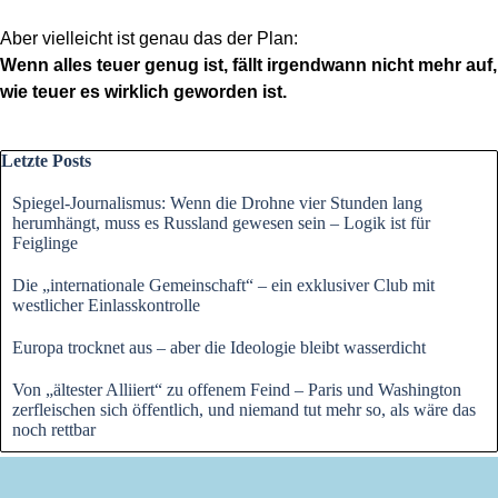
Aber vielleicht ist genau das der Plan:
Wenn alles teuer genug ist, fällt irgendwann nicht mehr auf,
wie teuer es wirklich geworden ist.
Block überspringen Letzte Posts
Letzte Posts
Spiegel-Journalismus: Wenn die Drohne vier Stunden lang
herumhängt, muss es Russland gewesen sein – Logik ist für
Feiglinge
Die „internationale Gemeinschaft“ – ein exklusiver Club mit
westlicher Einlasskontrolle
Europa trocknet aus – aber die Ideologie bleibt wasserdicht
Von „ältester Alliiert“ zu offenem Feind – Paris und Washington
zerfleischen sich öffentlich, und niemand tut mehr so, als wäre das
noch rettbar