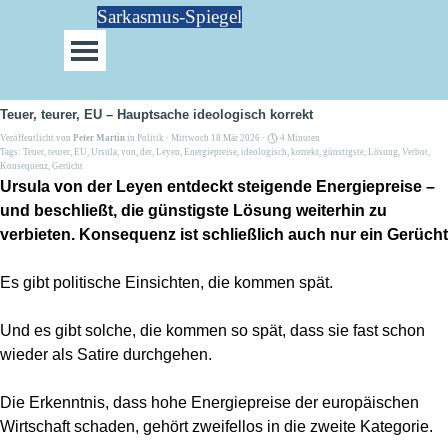
Direkt zum Seiteninhalt
Sarkasmus-Spiegel
Menü überspringen
Teuer, teurer, EU – Hauptsache ideologisch korrekt
Veröffentlicht von
Peter Martin
in
Politik
· Mittwoch 18 Mär 2026 ·
4 Minuten
Tags:
Teuer
,
teurer
,
EU
,
Ursula
,
von
,
der
,
Leyen
,
Energiepreise
,
ideologisch
,
korrekt
,
günstigste
,
Lösung
,
Verbot
,
Konsequenz
,
Gerücht
Ursula von der Leyen entdeckt steigende Energiepreise –
und beschließt, die günstigste Lösung weiterhin zu
verbieten. Konsequenz ist schließlich auch nur ein Gerücht
Es gibt politische Einsichten, die kommen spät.
Und es gibt solche, die kommen so spät, dass sie fast schon
wieder als Satire durchgehen.
Die Erkenntnis, dass hohe Energiepreise der europäischen
Wirtschaft schaden, gehört zweifellos in die zweite Kategorie.