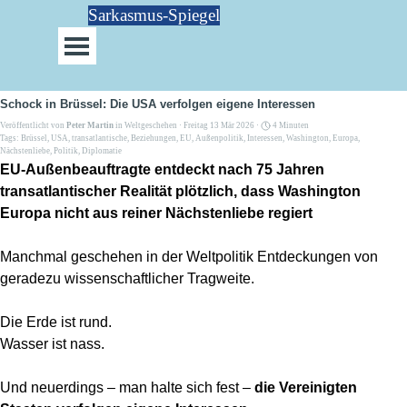
Direkt zum Seiteninhalt
Sarkasmus-Spiegel
Menü überspringen
Schock in Brüssel: Die USA verfolgen eigene Interessen
Veröffentlicht von
Peter Martin
in
Weltgeschehen
· Freitag 13 Mär 2026 ·
4 Minuten
Tags:
Brüssel
,
USA
,
transatlantische
,
Beziehungen
,
EU
,
Außenpolitik
,
Interessen
,
Washington
,
Europa
,
Nächstenliebe
,
Politik
,
Diplomatie
EU-Außenbeauftragte entdeckt nach 75 Jahren
transatlantischer Realität plötzlich, dass Washington
Europa nicht aus reiner Nächstenliebe regiert
Manchmal geschehen in der Weltpolitik Entdeckungen von
geradezu wissenschaftlicher Tragweite.
Die Erde ist rund.
Wasser ist nass.
Und neuerdings – man halte sich fest –
die Vereinigten