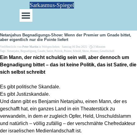
Direkt zum Seiteninhalt
Sarkasmus-Spiegel
Menü überspringen
Netanjahus Begnadigungs-Show: Wenn der Premier um Gnade bittet,
aber eigentlich nur die Pointe liefert
Veröffentlicht von
Peter Martin
in
Weltgeschehen
· Samstag 06 Dez 2025 ·
3 Minuten
Tags:
Netanjahu
,
Begnadigung
,
Gnade
,
Satire
,
Politik
,
Pointe
,
Schuld
,
Show
,
Humor
,
Gesellschaft
Ein Mann, der nicht schuldig sein will, aber dennoch um
Begnadigung bittet – das ist keine Politik, das ist Satire, die
sich selbst schreibt
Es gibt politische Skandale.
Es gibt Justizskandale.
Und dann gibt es Benjamin Netanjahu, einen Mann, der es
geschafft hat, ein ganzes Land in ein Theaterstück zu
verwandeln, in dem
er
zugleich Opfer, Held, Unschuldslamm
und natürlich – völlig zufällig – der verschmähte Chefredakteur
der israelischen Medienlandschaft ist.