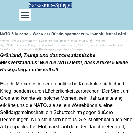
Direkt zum Seiteninhalt
Sarkasmus-Spiegel
Menü überspringen
NATO à la carte – Wenn der Bündnispartner zum Immobilienhai wird
Veröffentlicht von
Peter Martin
in
Weltgeschehen
· Donnerstag 08 Jan 2026 ·
5 Minuten
Tags:
NATO
,
Grönland
,
Trump
,
transatlantisches
,
Missverständnis
,
Artikel
,
5
,
Immobilienhai
,
Bündnispartner
,
Sicherheitspolitik
,
internationale
,
Beziehungen
,
geopolitische
,
Strategien
Grönland, Trump und das transatlantische
Missverständnis: Wie die NATO lernt, dass Artikel 5 keine
Rückgabegarantie enthält
Es gibt Momente, in denen politische Konstrukte nicht durch
Krieg, sondern durch Lächerlichkeit zerbrechen. Der Streit um
Grönland könnte ein solcher Moment sein. Jahrzehntelang
erklärte uns die NATO, sie sei ein Wertebündnis, eine
Solidargemeinschaft, ein Schutzschirm gegen äußere
Bedrohungen. Nun stellt sich heraus: Sie ist offenbar auch eine
Art geopolitischer Flohmarkt, auf dem der Hauptmieter prüft,