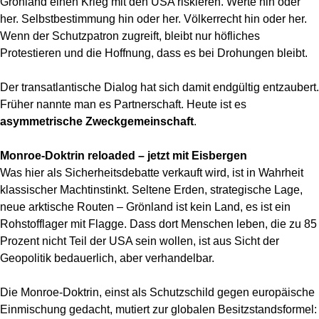
Grönland einen Krieg mit den USA riskieren. Werte hin oder
her. Selbstbestimmung hin oder her. Völkerrecht hin oder her.
Wenn der Schutzpatron zugreift, bleibt nur höfliches
Protestieren und die Hoffnung, dass es bei Drohungen bleibt.
Der transatlantische Dialog hat sich damit endgültig entzaubert.
Früher nannte man es Partnerschaft. Heute ist es
asymmetrische Zweckgemeinschaft
.
Monroe-Doktrin reloaded – jetzt mit Eisbergen
Was hier als Sicherheitsdebatte verkauft wird, ist in Wahrheit
klassischer Machtinstinkt. Seltene Erden, strategische Lage,
neue arktische Routen – Grönland ist kein Land, es ist ein
Rohstofflager mit Flagge. Dass dort Menschen leben, die zu 85
Prozent nicht Teil der USA sein wollen, ist aus Sicht der
Geopolitik bedauerlich, aber verhandelbar.
Die Monroe-Doktrin, einst als Schutzschild gegen europäische
Einmischung gedacht, mutiert zur globalen Besitzstandsformel: