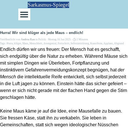
Direkt zum Seiteninhalt
Sarkasmus-Spiegel
Menü überspringen
Hurra! Wir sind klüger als jede Maus – endlich!
Veröffentlicht von
Andrea Rau
in
Politik
· Montag 16 Jun 2025 ·
2 Minuten
Tags:
Hurra
,
klüger
,
Maus
,
Menschheit
,
Atomgenial
,
Fortschritt
,
Selbstzerstörung
,
Kunstform
,
Applaus
,
Abgrund
Endlich dürfen wir uns freuen: Der Mensch hat es geschafft,
sich
endgültig
über die Natur zu erheben. Während Mäuse sich
mit simplen Dingen wie Überleben, Fortpflanzung und
instinktivem Gefahrenvermeidungskonzept begnügen, hat
der
Mensch
die intellektuelle Reife entwickelt, sich selbst jederzeit
in die Luft jagen zu können. Einstein hätte das sicher gefeiert –
wenn er sich nicht gerade mit der flachen Hand gegen die Stirn
geschlagen hätte.
Keine Maus käme je auf die Idee, eine Mausefalle zu bauen.
Sie fressen Käse, statt ihn zu verkabeln. Sie leben in
Gemeinschaften, statt sich wegen ideologischer Nüsschen