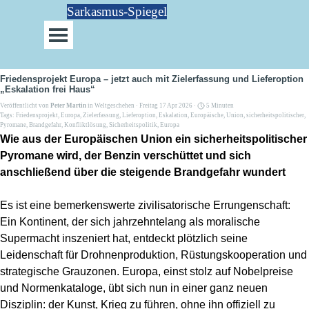
Direkt zum Seiteninhalt
Sarkasmus-Spiegel
Menü überspringen
Friedensprojekt Europa – jetzt auch mit Zielerfassung und Lieferoption
„Eskalation frei Haus“
Veröffentlicht von
Peter Martin
in
Weltgeschehen
· Freitag 17 Apr 2026 ·
5 Minuten
Tags:
Friedensprojekt
,
Europa
,
Zielerfassung
,
Lieferoption
,
Eskalation
,
Europäische
,
Union
,
sicherheitspolitischer
,
Pyromane
,
Brandgefahr
,
Konfliktlösung
,
Sicherheitspolitik
,
Europa
Wie aus der Europäischen Union ein sicherheitspolitischer
Pyromane wird, der Benzin verschüttet und sich
anschließend über die steigende Brandgefahr wundert
Es ist eine bemerkenswerte zivilisatorische Errungenschaft:
Ein Kontinent, der sich jahrzehntelang als moralische
Supermacht inszeniert hat, entdeckt plötzlich seine
Leidenschaft für Drohnenproduktion, Rüstungskooperation und
strategische Grauzonen. Europa, einst stolz auf Nobelpreise
und Normenkataloge, übt sich nun in einer ganz neuen
Disziplin: der Kunst, Krieg zu führen, ohne ihn offiziell zu