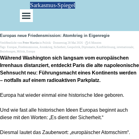
Direkt zum Seiteninhalt
Sarkasmus-Spiegel
Menü überspringen
Europas neue Friedensmission: Atomkrieg in Eigenregie
Veröffentlicht von
Peter Martin
in
Politik
· Donnerstag 28 Mai 2026 ·
6 Minuten
Tags:
Europas
,
Friedensmission
,
Atomkrieg
,
Sicherheit
,
Geopolitik
,
Diplomatie
,
Konfliktlösung
,
internationale
,
Beziehungen
,
Militär
,
Europa
Während Washington sich langsam vom europäischen
Irrenhaus distanziert, entdeckt Paris die alte napoleonische
Sehnsucht neu: Führungsmacht eines Kontinents werden
– notfalls auf einem radioaktiven Parkplatz.
Europa hat wieder einmal eine historische Idee geboren.
Und wie fast alle historischen Ideen Europas beginnt auch
diese mit den Worten: „Es dient der Sicherheit.“
Diesmal lautet das Zauberwort: „europäischer Atomschirm“.