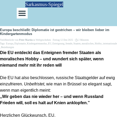
Direkt zum Seiteninhalt
Sarkasmus-Spiegel
Menü überspringen
Europa beschließt: Diplomatie ist gestrichen – wir bleiben lieber im
Kindergartenmodus
Veröffentlicht von
Peter Martin
in
Weltgeschehen
· Freitag 12 Dez 2025 ·
2 Minuten
Tags:
Europa
,
Diplomatie
,
Kindergartenmodus
,
EU
,
Enteignung
,
fremde
,
Staaten
,
moralisches
,
Hobby
,
internationale
,
Beziehungen
Die EU entdeckt das Enteignen fremder Staaten als
moralisches Hobby – und wundert sich später, wenn
niemand mehr mit ihr reden will
Die EU hat also beschlossen, russische Staatsgelder auf ewig
einzufrieren.
Unbefristet
, wie man in Brüssel so elegant sagt,
wenn man eigentlich meint:
„Wir geben das nie wieder her – und wenn Russland
Frieden will, soll es halt auf Knien anklopfen.”
Herzlichen Glückwunsch, EU.