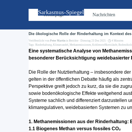
Direkt zum Seiteninhalt
Sarkasmus-Spiegel
Homepage
Nachrichten
Die ökologische Rolle der Rinderhaltung im Kontext de
Veröffentlicht von
Peter Martin
in
Berichte
· Dienstag 23 Dez 2025 ·
4 Minuten
Tags:
Rinderhaltung
,
Klimawandel
,
Methanemissionen
,
Kohlenstoffkreisläufe
,
Bodenökol
Eine systematische Analyse von Methanemissi
besonderer Berücksichtigung weidebasierter
Die Rolle der Nutztierhaltung – insbesondere der
gelten in der öffentlichen Debatte häufig als ze
Perspektive greift jedoch zu kurz, da sie die z
sowie bodenökologische Effekte weitgehend ausble
Systeme sachlich und differenziert darzustellen 
klimaregulativen, weidebasierten Systemen zu un
1. Methanemissionen aus der Rinderhaltung:
1.1 Biogenes Methan versus fossiles CO₂