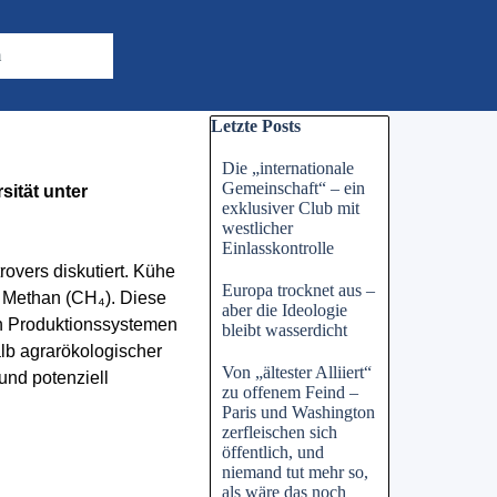
m
Block überspringen Letzte Posts
Letzte Posts
Die „internationale
Gemeinschaft“ – ein
ität unter
exklusiver Club mit
westlicher
Einlasskontrolle
overs diskutiert. Kühe
Europa trocknet aus –
e Methan (CH₄). Diese
aber die Ideologie
en Produktionssystemen
bleibt wasserdicht
alb agrarökologischer
Von „ältester Alliiert“
und potenziell
zu offenem Feind –
Paris und Washington
zerfleischen sich
öffentlich, und
niemand tut mehr so,
als wäre das noch