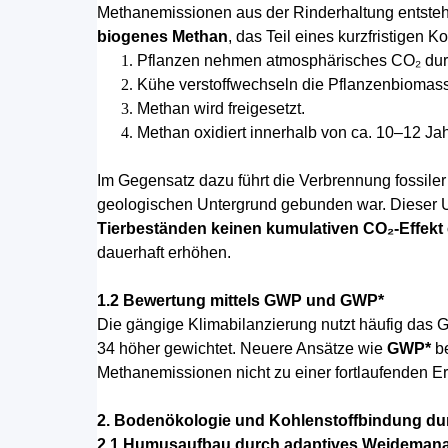
Methanemissionen aus der Rinderhaltung entsteh
biogenes Methan
, das Teil eines kurzfristigen Ko
Pflanzen nehmen atmosphärisches CO₂ dur
Kühe verstoffwechseln die Pflanzenbiomas
Methan wird freigesetzt.
Methan oxidiert innerhalb von ca. 10–12 Ja
Im Gegensatz dazu führt die Verbrennung fossiler 
geologischen Untergrund gebunden war. Dieser Un
Tierbeständen keinen kumulativen CO₂-Effekt
dauerhaft erhöhen.
1.2 Bewertung mittels GWP und GWP*
Die gängige Klimabilanzierung nutzt häufig das
34 höher gewichtet. Neuere Ansätze wie
GWP*
be
Methanemissionen nicht zu einer fortlaufenden Er
2. Bodenökologie und Kohlenstoffbindung du
2.1 Humusaufbau durch adaptives Weideman