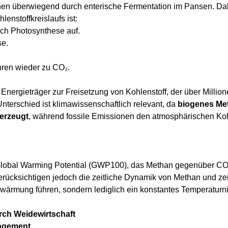
en überwiegend durch enterische Fermentation im Pansen. Dab
hlenstoffkreislaufs ist:
ch Photosynthese auf.
se.
hren wieder zu CO₂.
Energieträger zur Freisetzung von Kohlenstoff, der über Millio
terschied ist klimawissenschaftlich relevant, da
biogenes Met
 erzeugt
, während fossile Emissionen den atmosphärischen Ko
 Global Warming Potential (GWP100), das Methan gegenüber C
rücksichtigen jedoch die zeitliche Dynamik von Methan und ze
wärmung führen, sondern lediglich ein konstantes Temperaturniv
rch Weidewirtschaft
agement