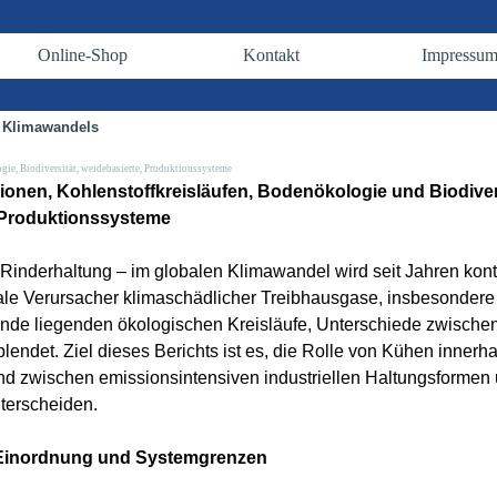
Menü überspringen
Online-Shop
Kontakt
Impressu
▼
▼
▼
s Klimawandels
ogie
,
Biodiversität
,
weidebasierte
,
Produktionssysteme
onen, Kohlenstoffkreisläufen, Bodenökologie und Biodivers
 Produktionssysteme
 Rinderhaltung – im globalen Klimawandel wird seit Jahren kontr
ntrale Verursacher klimaschädlicher Treibhausgase, insbesonder
ugrunde liegenden ökologischen Kreisläufe, Unterschiede zwisch
ndet. Ziel dieses Berichts ist es, die Rolle von Kühen innerh
und zwischen emissionsintensiven industriellen Haltungsformen 
terscheiden.
 Einordnung und Systemgrenzen