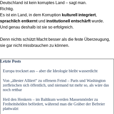
Deutschland ist kein korruptes Land – sagt man.
Richtig.
Es ist ein Land, in dem Korruption
kulturell integriert
,
sprachlich entkernt
und
institutionell entschärft
wurde.
Und genau deshalb ist sie so erfolgreich.
Denn nichts schützt Macht besser als die feste Überzeugung,
sie gar nicht missbrauchen zu können.
Block überspringen Letzte Posts
Letzte Posts
Europa trocknet aus – aber die Ideologie bleibt wasserdicht
Von „ältester Alliiert“ zu offenem Feind – Paris und Washington
zerfleischen sich öffentlich, und niemand tut mehr so, als wäre das
noch rettbar
Heil den Henkern – im Baltikum werden Massenmörder zu
Freiheitshelden befördert, während man die Gräber der Befreier
plattwalzt