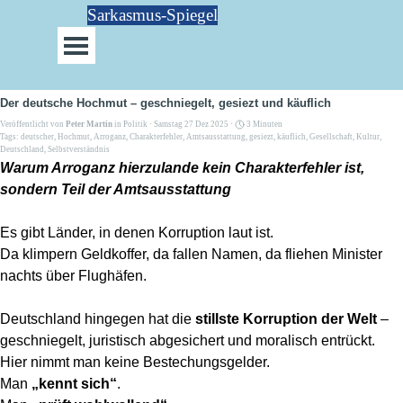
Direkt zum Seiteninhalt
Sarkasmus-Spiegel
Menü überspringen
Der deutsche Hochmut – geschniegelt, gesiezt und käuflich
Veröffentlicht von
Peter Martin
in
Politik
· Samstag 27 Dez 2025 ·
3 Minuten
Tags:
deutscher
,
Hochmut
,
Arroganz
,
Charakterfehler
,
Amtsausstattung
,
gesiezt
,
käuflich
,
Gesellschaft
,
Kultur
,
Deutschland
,
Selbstverständnis
Warum Arroganz hierzulande kein Charakterfehler ist,
sondern Teil der Amtsausstattung
Es gibt Länder, in denen Korruption laut ist.
Da klimpern Geldkoffer, da fallen Namen, da fliehen Minister
nachts über Flughäfen.
Deutschland hingegen hat die
stillste Korruption der Welt
–
geschniegelt, juristisch abgesichert und moralisch entrückt.
Hier nimmt man keine Bestechungsgelder.
Man
„kennt sich“
.