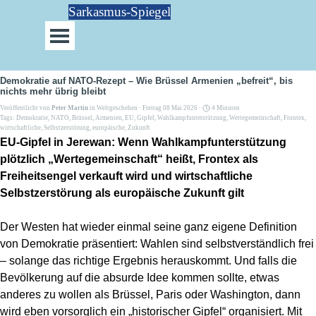
Direkt zum Seiteninhalt
Sarkasmus-Spiegel
Menü überspringen
Demokratie auf NATO-Rezept – Wie Brüssel Armenien „befreit“, bis
nichts mehr übrig bleibt
Veröffentlicht von
Peter Martin
in
Weltgeschehen
· Freitag 08 Mai 2026 ·
4 Minuten
Tags:
Demokratie
,
NATO
,
Brüssel
,
Armenien
,
EU
,
Gipfel
,
Wahlkampfunterstützung
,
Wertegemeinschaft
,
Frontex
,
wirtschaftliche
,
Selbstzerstörung
,
europäische
,
Zukunft
EU-Gipfel in Jerewan: Wenn Wahlkampfunterstützung
plötzlich „Wertegemeinschaft“ heißt, Frontex als
Freiheitsengel verkauft wird und wirtschaftliche
Selbstzerstörung als europäische Zukunft gilt
Der Westen hat wieder einmal seine ganz eigene Definition
von Demokratie präsentiert: Wahlen sind selbstverständlich frei
– solange das richtige Ergebnis herauskommt. Und falls die
Bevölkerung auf die absurde Idee kommen sollte, etwas
anderes zu wollen als Brüssel, Paris oder Washington, dann
wird eben vorsorglich ein „historischer Gipfel“ organisiert. Mit